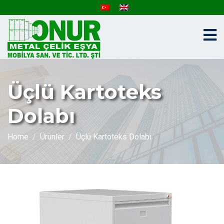
Üçlü Kartoteks
Dolabı
Home
Ürünler
Üçlü Kartoteks Dolabı