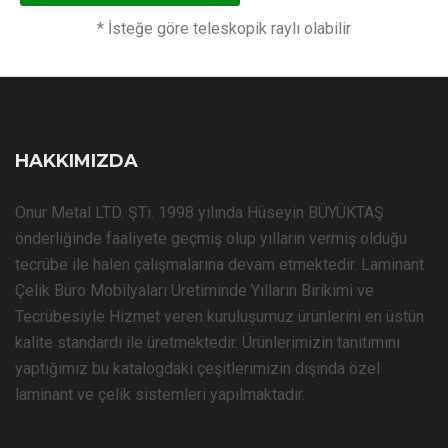
* İsteğe göre teleskopik raylı olabilir
HAKKIMIZDA
Onur Metal LTD. ŞTi. 1998 yılında Hüseyin BÜYÜKTAŞ
önderliğinde faaliyete geçmiş olup yılların vermiş olduğu
tecrübe ile halen çalışmalarına devam etmektedir. Laminant
Çelik Büro Mobilyaları Üretiminde Yılların Birikimi ve
Tecrübesiyle Hizmet veren kuruluşumuz ürünlerini en üstün
kalite standardı ile üretmektedir. Ürünlerimizin tanıtımını
yaptığımız bu katalogdaki çeşitlerimizin dışında özel
laminant ve çelik sistemleri yapılmaktadır.