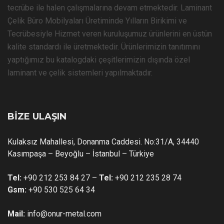
tecrübe ile halen çalışmalarına devam etmektedir. Laminant
Çelik Büro Mobilyaları Üretiminde Yılların Birikimi ve
Tecrübesiyle Hizmet veren kuruluşumuz ürünlerini en üstün
kalite standardı ile üretmektedir. Ürünlerimizin tanıtımını
yaptığımız bu katalogdaki çeşitlerimizin dışında özel
laminant ve çelik sistemleri yapılmaktadır.
BİZE ULAŞIN
Kulaksız Mahallesi, Donanma Caddesi. No:31/A, 34440
Kasımpaşa – Beyoğlu – İstanbul – Türkiye
Tel:
+90 212 253 84 27 –
Tel:
+90 212 235 28 74
Gsm:
+90 530 525 64 34
Mail:
info@onur-metal.com