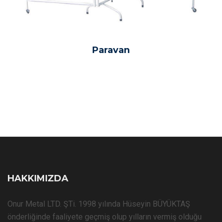
Paravan
HAKKIMIZDA
Onur Metal LTD. ŞTi. 1998 yılında Hüseyin BÜYÜKTAŞ
önderliğinde faaliyete geçmiş olup yılların vermiş olduğu