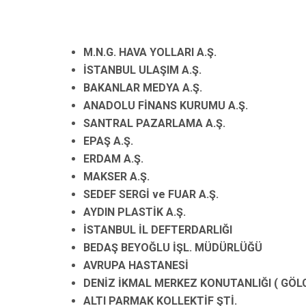
M.N.G. HAVA YOLLARI A.Ş.
İSTANBUL ULAŞIM A.Ş.
BAKANLAR MEDYA A.Ş.
ANADOLU FİNANS KURUMU A.Ş.
SANTRAL PAZARLAMA A.Ş.
EPAŞ A.Ş.
ERDAM A.Ş.
MAKSER A.Ş.
SEDEF SERGİ ve FUAR A.Ş.
AYDIN PLASTİK A.Ş.
İSTANBUL İL DEFTERDARLIĞI
BEDAŞ BEYOĞLU İŞL. MÜDÜRLÜĞÜ
AVRUPA HASTANESİ
DENİZ İKMAL MERKEZ KONUTANLIĞI ( GÖL
ALTI PARMAK KOLLEKTİF ŞTİ.