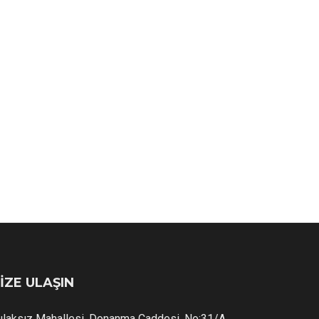
İZE ULAŞIN
ulaksız Mahallesi, Donanma Caddesi. No:31/A,