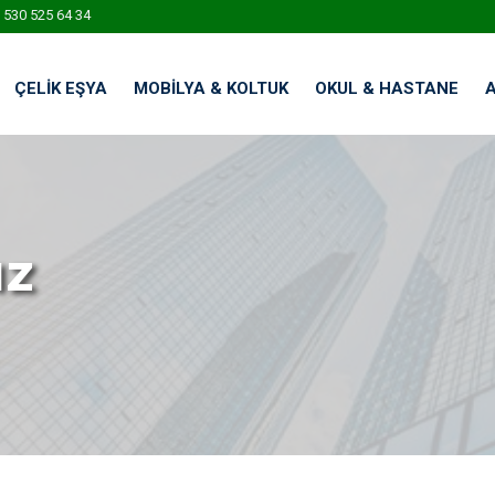
 530 525 64 34
ÇELIK EŞYA
MOBILYA & KOLTUK
OKUL & HASTANE
ız