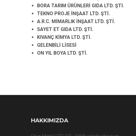
BORA TARIM ÜRÜNLERİ GIDA LTD. ŞTİ.
TEKNO PROJE İNŞAAT LTD. ŞTİ.
A.R.C. MİMARLIK İNŞAAT LTD. ŞTİ.
SAYET ET GIDA LTD. ŞTİ.
KIVANÇ KİMYA LTD. ŞTİ.
GELENBİLİ LİSESİ
ON YIL BOYA LTD. ŞTİ.
HAKKIMIZDA