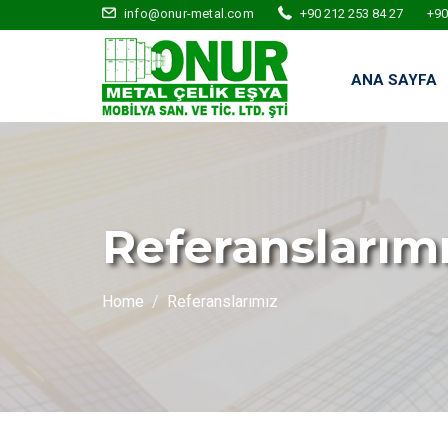
info@onur-metal.com
+90 212 253 84 27
+90
ANA SAYFA
Referanslarım
Home
Referanslarımız