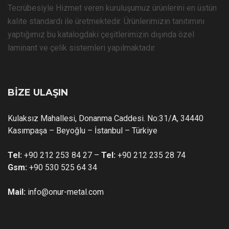
Tecrübesiyle Hizmet veren kuruluşumuz ürünlerini en üstün
kalite standardı ile üretmektedir. Ürünlerimizin tanıtımını
yaptığımız bu katalogdaki çeşitlerimizin dışında özel
laminant ve çelik sistemleri yapılmaktadır.
BİZE ULAŞIN
Kulaksız Mahallesi, Donanma Caddesi. No:31/A, 34440
Kasımpaşa – Beyoğlu – İstanbul – Türkiye
Tel:
+90 212 253 84 27 –
Tel:
+90 212 235 28 74
Gsm:
+90 530 525 64 34
Mail:
info@onur-metal.com