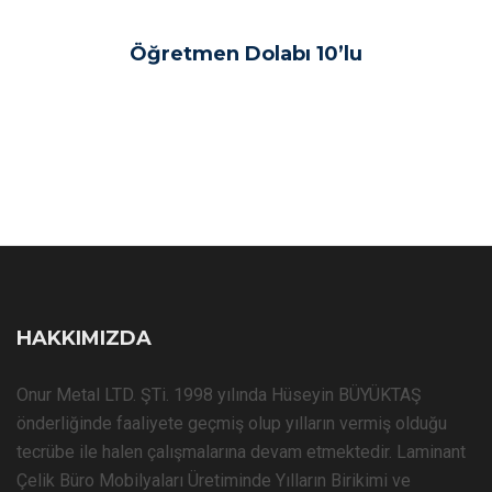
Öğretmen Dolabı 10’lu
HAKKIMIZDA
Onur Metal LTD. ŞTi. 1998 yılında Hüseyin BÜYÜKTAŞ
önderliğinde faaliyete geçmiş olup yılların vermiş olduğu
tecrübe ile halen çalışmalarına devam etmektedir. Laminant
Çelik Büro Mobilyaları Üretiminde Yılların Birikimi ve