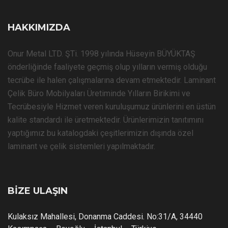
HAKKIMIZDA
Onur Metal LTD. ŞTi. 1998 yılında Hüseyin BÜYÜKTAŞ
önderliğinde faaliyete geçmiş olup yılların vermiş olduğu
tecrübe ile halen çalışmalarına devam etmektedir. Laminant
Çelik Büro Mobilyaları Üretiminde Yılların Birikimi ve
Tecrübesiyle Hizmet veren kuruluşumuz ürünlerini en üstün
kalite standardı ile üretmektedir. Ürünlerimizin tanıtımını
yaptığımız bu katalogdaki çeşitlerimizin dışında özel
laminant ve çelik sistemleri yapılmaktadır.
BİZE ULAŞIN
Kulaksız Mahallesi, Donanma Caddesi. No:31/A, 34440