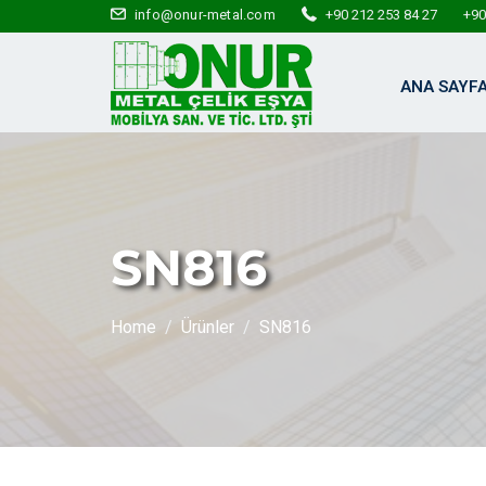
info@onur-metal.com
+90 212 253 84 27
+90
ANA SAYF
SN816
Home
Ürünler
SN816