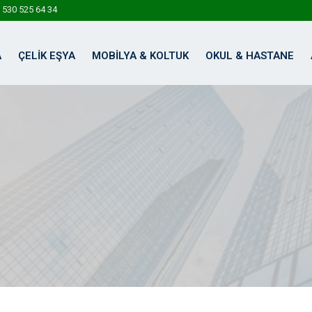
 530 525 64 34
A
ÇELIK EŞYA
MOBILYA & KOLTUK
OKUL & HASTANE