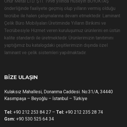
Onur Metal LTD. ŞTi. 1998 yılında Hüseyin BÜYÜKTAŞ
önderliğinde faaliyete geçmiş olup yılların vermiş olduğu
tecrübe ile halen çalışmalarına devam etmektedir. Laminant
Çelik Büro Mobilyaları Üretiminde Yılların Birikimi ve
Tecrübesiyle Hizmet veren kuruluşumuz ürünlerini en üstün
kalite standardı ile üretmektedir. Ürünlerimizin tanıtımını
yaptığımız bu katalogdaki çeşitlerimizin dışında özel
laminant ve çelik sistemleri yapılmaktadır.
BİZE ULAŞIN
Kulaksız Mahallesi, Donanma Caddesi. No:31/A, 34440
Kasımpaşa – Beyoğlu – İstanbul – Türkiye
Tel:
+90 212 253 84 27 –
Tel:
+90 212 235 28 74
Gsm:
+90 530 525 64 34