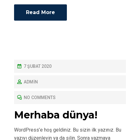
Read More
P
7 ŞUBAT 2020
O
ADMIN
S
T
NO COMMENTS
E
D
Merhaba dünya!
O
N
WordPress’e hoş geldiniz. Bu sizin ilk yazınız. Bu
yazıyı düzenleyin ya da silin. Sonra yazmaya