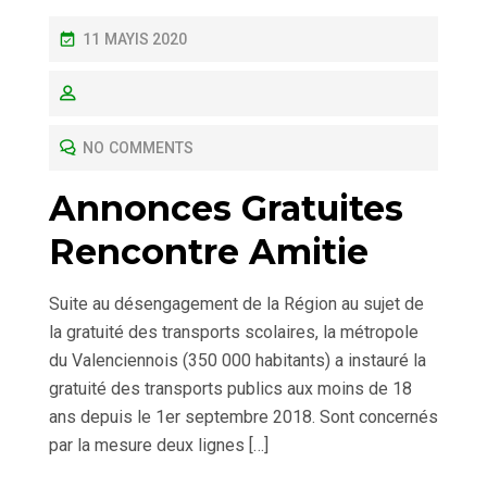
P
11 MAYIS 2020
O
S
T
NO COMMENTS
E
D
Annonces Gratuites
O
Rencontre Amitie
N
Suite au désengagement de la Région au sujet de
la gratuité des transports scolaires, la métropole
du Valenciennois (350 000 habitants) a instauré la
gratuité des transports publics aux moins de 18
ans depuis le 1er septembre 2018. Sont concernés
par la mesure deux lignes […]